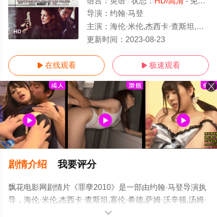
语言：
英语
状态：
HD/高清
- 免费在线观看
导演：
约翰·马登
主演：
海伦·米伦,杰西卡·查斯坦,塞伦·希德,萨姆·沃辛顿,汤姆·威尔金森,马
HD
更新时间：
2023-08-23
在线观看
极速观看


剧情介绍
我要评分
飘花电影网剧情片《罪孽2010》是一部由约翰·马登导演执
导，海伦·米伦,杰西卡·查斯坦,塞伦·希德,萨姆·沃辛顿,汤姆·
威尔金森,马尔顿·索克斯,加斯帕·克里斯滕森,罗米·阿波拉菲
