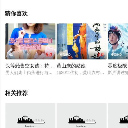
娅,乔纳森·乌泽
尔,Tomer,Ben,David,Ohev,Ben,David,Elana,Kivity,Davenport,
猜你喜欢
伊伦·波丹,布里吉特·克雷,‎亚历山大·贾格施‎,Kátya,T等演员
精彩演绎的美国电影，手机免费观看高清未删减完整版电
影大全就上飘花影院，更多相关信息可移步至豆瓣电影、
电视猫或剧情网等平台了解。
5.0
3.0
HD
更新HD
更新HD
头等舱售空女孩：持续巅峰
黄山来的姑娘
零度极限
男人们走上街头进行与时尚相关的采访。我们正在进行一项针对
1980年代初，黄山农村姑娘龚玲玲
影片讲述
相关推荐