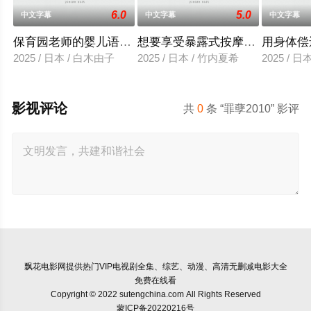
6.0
5.0
中文字幕
中文字幕
中文字幕
保育园老师的婴儿语让人超兴奋
想要享受暴露式按摩的已婚女子
用身体偿
2025 / 日本 / 白木由子
2025 / 日本 / 竹内夏希
2025 / 
影视评论
共
0
条 “罪孽2010” 影评
飘花电影网
提供热门VIP电视剧全集、综艺、动漫、高清无删减电影大全
免费在线看
Copyright © 2022 sutengchina.com All Rights Reserved
蒙ICP备20220216号