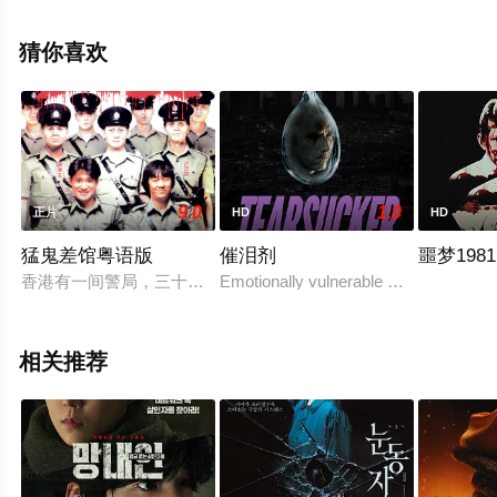
托米·巴斯托,Emma,Reynolds,道格·布拉德
利,Brendan,Price,Clàudia,Costas,Cristina,Cervià,Francesc,T
猜你喜欢
等演员精彩演绎的西班牙电影，大结局剧情已揭晓（1-1全
集），手机免费观看高清未删减完整版电影大全就上飘花
影院，更多相关信息可移步至豆瓣电影、电视猫或剧情网
等平台了解。
9.0
1.0
正片
HD
HD
猛鬼差馆粤语版
催泪剂
噩梦1981
香港有一间警局，三十年前曾是日军侵略香港时的军营。因为战
Emotionally vulnerable women are pr
相关推荐