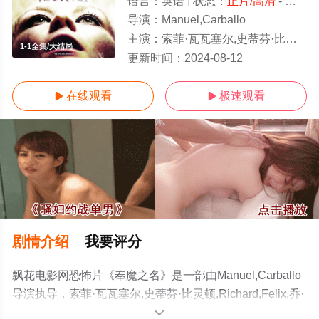
语言：
英语
状态：
正片/高清
- 免费在线观看
导演：
Manuel,Carballo
主演：
索菲·瓦瓦塞尔,史蒂芬·比灵顿,Richard,Felix,乔·安妮·斯
1-1全集/大结局
更新时间：
2024-08-12
在线观看
极速观看


剧情介绍
我要评分
飘花电影网恐怖片《奉魔之名》是一部由Manuel,Carballo
导演执导，索菲·瓦瓦塞尔,史蒂芬·比灵顿,Richard,Felix,乔·
安妮·斯托克汉姆,Lazzaro,E.,Oertli,Ortiz,Isamaya,Ffrench,
