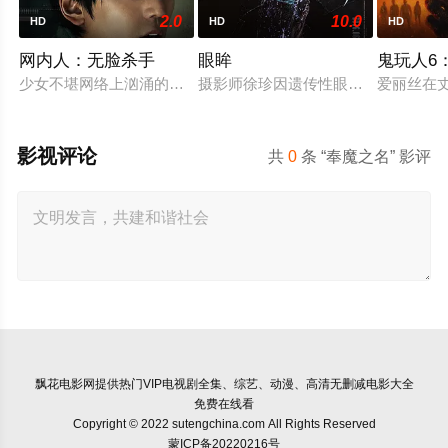
2.0
10.0
HD
HD
HD
网内人：无脸杀手
眼眸
鬼玩人6
少女不堪网络上汹涌的匿名暴力，选择结束年轻的生命。悲愤的
摄影师徐珍因遗传性眼病，视力正在
爱丽丝在
影视评论
共
0
条 “奉魔之名” 影评
飘花电影网
提供热门VIP电视剧全集、综艺、动漫、高清无删减电影大全
免费在线看
Copyright © 2022 sutengchina.com All Rights Reserved
蒙ICP备20220216号