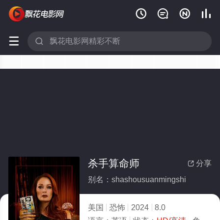






杀手算命师
分享

别名：shashousuanmingshi
美国
恐怖
2024
8.0