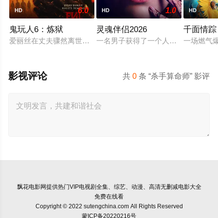
6.0
1.0
HD
HD
HD
鬼玩人6：炼狱
灵魂伴侣2026
千面情踪
爱丽丝在丈夫骤然离世后深陷悲痛，受邀前往公婆的乡间庄园暂
一名男子获得了一个人工智能机器人
一场燃气
影视评论
共
0
条 “杀手算命师” 影评
飘花电影网
提供热门VIP电视剧全集、综艺、动漫、高清无删减电影大全
免费在线看
Copyright © 2022 sutengchina.com All Rights Reserved
蒙ICP备20220216号