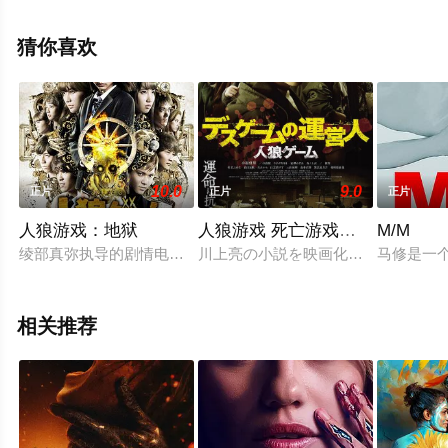
手机免费观看高清未删减完整版电影大全就上飘花影院，
更多相关信息可移步至豆瓣电影、电视猫或剧情网等平台
猜你喜欢
了解。
10.0
9.0
正片
正片
正片
人狼游戏：地狱
人狼游戏 死亡游戏的运营人
M/M
绫部真弥执导的剧情电影，由武田玲奈主演，该片根据川上亮的原
川上亮の小説を映画化した人気シリー
马修是一
相关推荐