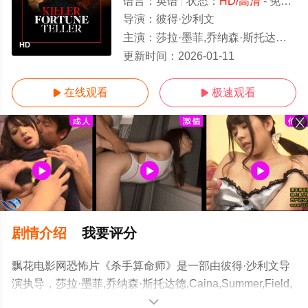
语言：
英语
状态：
HD/高清
- 免费在线观看
导演：
彼得·沙利文
主演：
莎拉·墨菲,乔纳森·斯托达德,Caina,Summer,Field,娜塔
HD
更新时间：
2026-01-11
在线观看
极速观看


剧情介绍
我要评分
飘花电影网恐怖片《杀手算命师》是一部由彼得·沙利文导
演执导，莎拉·墨菲,乔纳森·斯托达德,Caina,Summer,Field,
娜塔莉·丹尼尔斯,杰西卡·凯撒等演员精彩演绎的美国电影，
