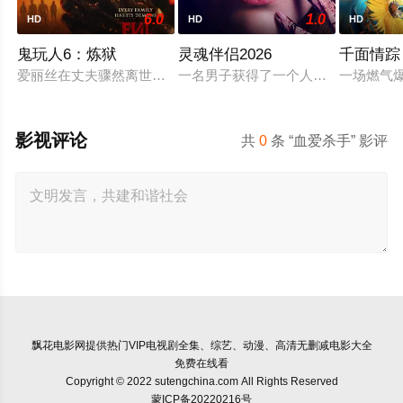
6.0
1.0
HD
HD
HD
鬼玩人6：炼狱
灵魂伴侣2026
千面情踪
爱丽丝在丈夫骤然离世后深陷悲痛，受邀前往公婆的乡间庄园暂
一名男子获得了一个人工智能机器人
一场燃气
影视评论
共
0
条 “血爱杀手” 影评
飘花电影网
提供热门VIP电视剧全集、综艺、动漫、高清无删减电影大全
免费在线看
Copyright © 2022 sutengchina.com All Rights Reserved
蒙ICP备20220216号