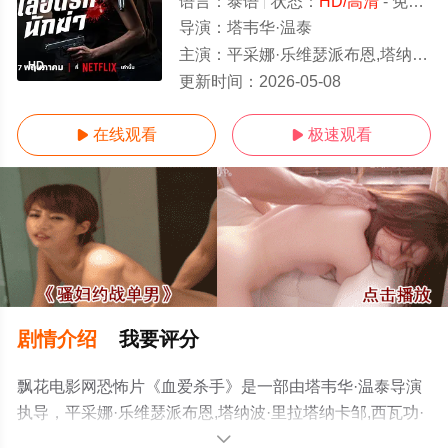
语言：
泰语
状态：
HD/高清
- 免费在线观看
导演：
塔韦华·温泰
主演：
平采娜·乐维瑟派布恩,塔纳波·里拉塔纳卡邹,西瓦功·阿达苏提坤
HD
更新时间：
2026-05-08
在线观看
极速观看


剧情介绍
我要评分
飘花电影网恐怖片《血爱杀手》是一部由塔韦华·温泰导演
执导，平采娜·乐维瑟派布恩,塔纳波·里拉塔纳卡邹,西瓦功·
阿达苏提坤等演员精彩演绎的泰国电影，手机免费观看高
