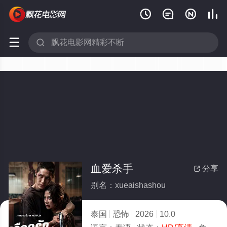






血爱杀手
分享

别名：xueaishashou
泰国
恐怖
2026
10.0