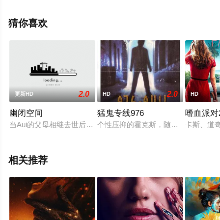
清未删减完整版电影大全就上飘花影院，更多相关信息可
移步至豆瓣电影、电视猫或剧情网等平台了解。
猜你喜欢
2.0
2.0
更新HD
HD
HD
幽闭空间
猛鬼专线976
嗜血派对2
当Aui的父母相继去世后，她来到了曼谷，与她的亲戚Bua同住
个性压抑的霍克斯，随手打了一个电话
卡斯、道
相关推荐