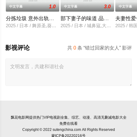
1.0
3.0
中文字幕
中文字幕
中文字幕
分拣垃圾 意外出轨性爱
部下妻子的味道 品尝的上司
夫妻性爱
2025 / 日本 / 舞原圣,葵悠太
2025 / 日本 / 城鼻寇,大泽透,中山健二
2025 /
影视评论
共
0
条 “错过回家的女人” 影评
飘花电影网
提供热门VIP电视剧全集、综艺、动漫、高清无删减电影大全
免费在线看
Copyright © 2022 sutengchina.com All Rights Reserved
蒙ICP备20220216号