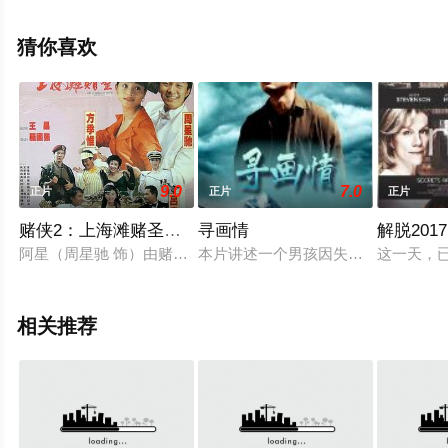
息可移步至豆瓣电影、电视猫或剧情网等平台了解。
猜你喜欢
9.0
7.0
正片
正片
正片
赌侠2：上海滩赌圣（国语版）
寻画情
解脱2017
阿星（周星驰 饰）由赌神处学成归来，恰逢不甘心失败的大军集
本片讲述一个男孩因失去父亲，男孩从
这一天，
相关推荐