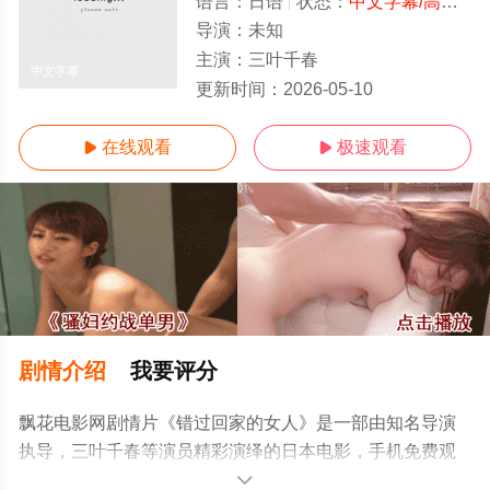
语言：
日语
状态：
中文字幕/高清
- 
导演：
未知
主演：
三叶千春
中文字幕
更新时间：
2026-05-10
在线观看
极速观看


剧情介绍
我要评分
飘花电影网剧情片《错过回家的女人》是一部由知名导演
执导，三叶千春等演员精彩演绎的日本电影，手机免费观
看高清未删减完整版电影大全就上飘花影院，更多相关信
