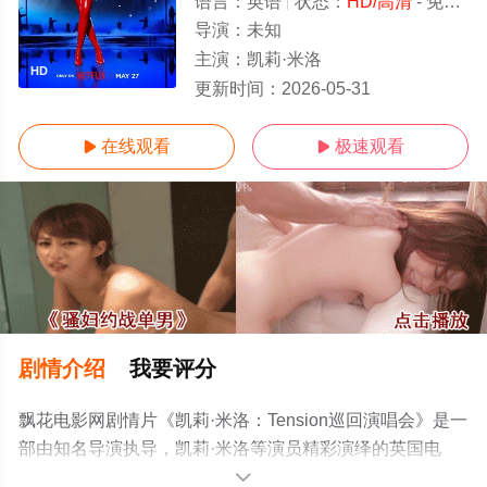
语言：
英语
状态：
HD/高清
- 免费在线观看
导演：
未知
主演：
凯莉·米洛
HD
更新时间：
2026-05-31
在线观看
极速观看


剧情介绍
我要评分
飘花电影网剧情片《凯莉·米洛：Tension巡回演唱会》是一
部由知名导演执导，凯莉·米洛等演员精彩演绎的英国电
影，手机免费观看高清未删减完整版电影大全就上飘花影
