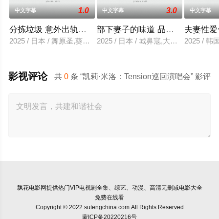
1.0
3.0
中文字幕
中文字幕
中文字幕
分拣垃圾 意外出轨性爱
部下妻子的味道 品尝的上司
夫妻性爱
2025 / 日本 / 舞原圣,葵悠太
2025 / 日本 / 城鼻寇,大泽透,中山健二
2025 /
影视评论
共
0
条 “凯莉·米洛：Tension巡回演唱会” 影评
飘花电影网
提供热门VIP电视剧全集、综艺、动漫、高清无删减电影大全
免费在线看
Copyright © 2022 sutengchina.com All Rights Reserved
蒙ICP备20220216号