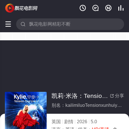






凯莉·米洛：Tension巡回演唱会
分享

别名：kailimiluoTensionxunhuiyanchanghui
英国
剧情
2026
5.0