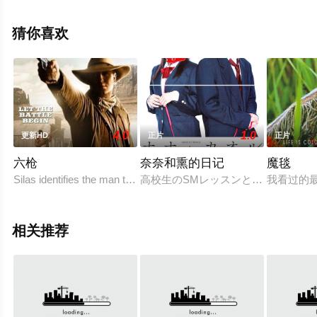
院，更多相关信息可移步至豆瓣电影、电视猫或剧情网等
平台了解。
猜你喜欢
4.0
1.0
更新HD
正片
正片
六枪
奈奈和熏的日记
魔毯
Silas identifies the man that killed his wife and kidnapped hi
高校生のSMレッスンというセンセ
我看过的
相关推荐