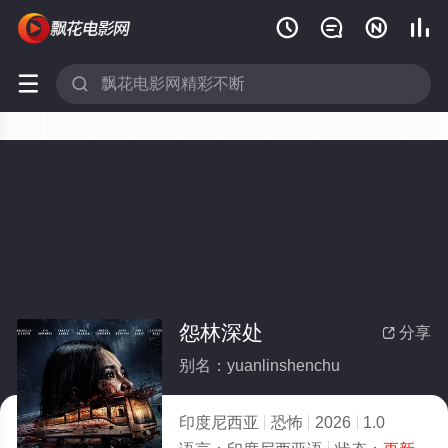






怨林深处
分享

别名：yuanlinshenchu
印度尼西亚
恐怖
2026
1.0