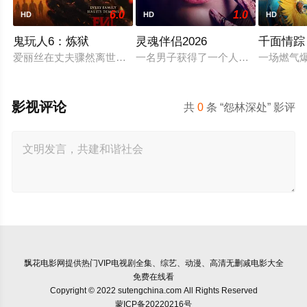
6.0
1.0
HD
HD
HD
鬼玩人6：炼狱
灵魂伴侣2026
千面情踪
爱丽丝在丈夫骤然离世后深陷悲痛，受邀前往公婆的乡间庄园暂
一名男子获得了一个人工智能机器人
一场燃气
影视评论
共
0
条 “怨林深处” 影评
飘花电影网
提供热门VIP电视剧全集、综艺、动漫、高清无删减电影大全
免费在线看
Copyright © 2022 sutengchina.com All Rights Reserved
蒙ICP备20220216号