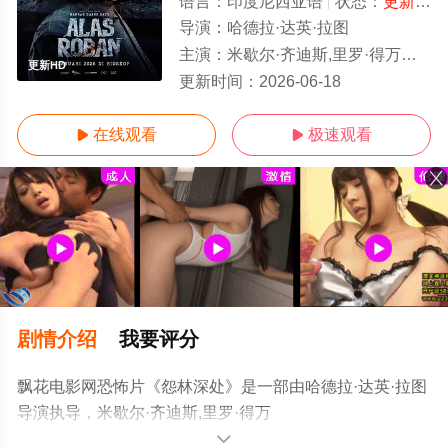
语言：
印度尼西亚语
状态：
更新HD/高清
导演：
哈德拉·达英·拉图
主演：
米歇尔·齐迪斯,里罗·得万托,Ariqa,Fakhirah,Shakil
更新HD
更新时间：
2026-06-18
在线观看
极速观看


剧情介绍
我要评分
飘花电影网恐怖片《怨林深处》是一部由哈德拉·达英·拉图
导演执导，米歇尔·齐迪斯,里罗·得万
托,Ariqa,Fakhirah,Shakila,塔斯卡娅·纳米亚,伊梅尔达·塞
