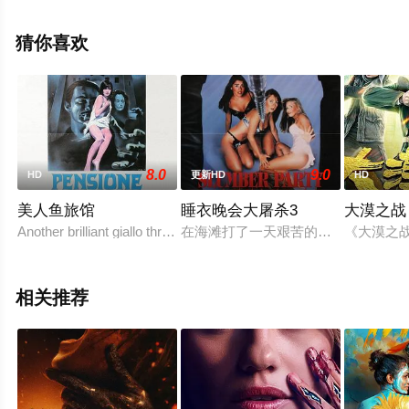
林,Dewi,Pakis,Whani,Darmawan,普里特·蒂莫西,德拉·达蒂
安,鲁克曼·罗萨迪,Agus,Kuncoro,鲁思·马里
猜你喜欢
尼,Saputra,Kori,Agung,Bla,Aldy,Pratama等演员精彩演绎
的印度尼西亚电影，手机免费观看高清未删减完整版电影
大全就上飘花影院，更多相关信息可移步至豆瓣电影、电
视猫或剧情网等平台了解。
8.0
9.0
HD
更新HD
HD
美人鱼旅馆
睡衣晚会大屠杀3
大漠之战
Another brilliant giallo thriller from director Francesco Bari
在海滩打了一天艰苦的排球后，一位
《大漠之
相关推荐