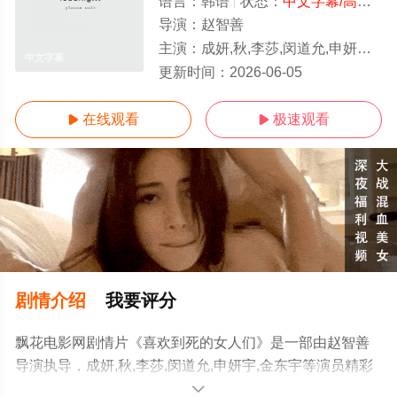
语言：
韩语
状态：
中文字幕/高清
- 
导演：
赵智善
主演：
成妍,秋,李莎,闵道允,申妍宇,金东宇
中文字幕
更新时间：
2026-06-05
在线观看
极速观看


剧情介绍
我要评分
飘花电影网剧情片《喜欢到死的女人们》是一部由赵智善
导演执导，成妍,秋,李莎,闵道允,申妍宇,金东宇等演员精彩
演绎的韩国电影，手机免费观看高清未删减完整版电影大
