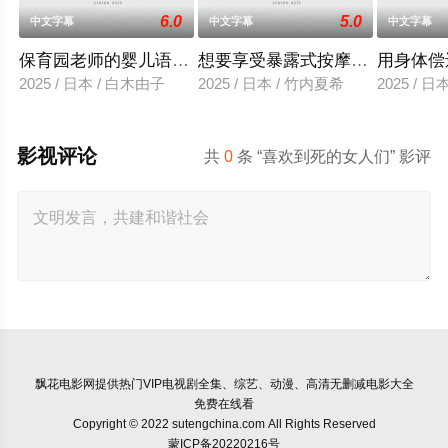
6.0
5.0
中文字幕
中文字幕
中文字幕
保育园老师的婴儿语让人超兴奋
想要享受暴露式按摩的已婚女子
用身体偿
2025 / 日本 / 白木由子
2025 / 日本 / 竹内夏希
2025 / 
影视评论
共
0
条 “喜欢到死的女人们” 影评
飘花电影网
提供热门VIP电视剧全集、综艺、动漫、高清无删减电影大全
免费在线看
Copyright © 2022 sutengchina.com All Rights Reserved
蒙ICP备20220216号