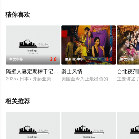
全就上飘花影院，更多相关信息可移步至豆瓣电影、电视
猫或剧情网等平台了解。
猜你喜欢
3.0
3.0
中文字幕
更新HD中字
中文字幕
隔壁人妻定期榨干记事（无删减版）
爵士风情
台北夜蒲
2025 / 日本 / 齐藤亚美里,田中一平
美国至今为止最出色的黑人导演拍摄
主要讲述
相关推荐