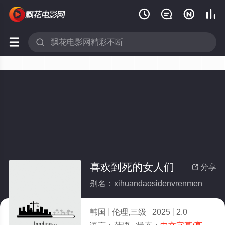






喜欢到死的女人们
分享

别名：xihuandaosidenvrenmen
韩国
伦理,三级
2025
2.0